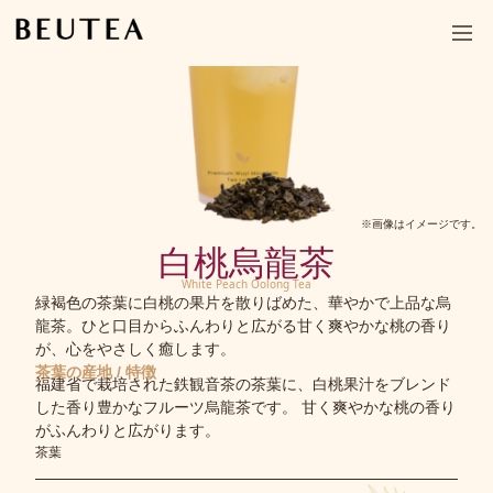
※画像はイメージです。
白桃烏龍茶
White Peach Oolong Tea
緑褐色の茶葉に白桃の果片を散りばめた、華やかで上品な烏
龍茶。ひと口目からふんわりと広がる甘く爽やかな桃の香り
が、心をやさしく癒します。
茶葉の産地 / 特徴
福建省で栽培された鉄観音茶の茶葉に、白桃果汁をブレンド
した香り豊かなフルーツ烏龍茶です。 甘く爽やかな桃の香り
がふんわりと広がります。
茶葉