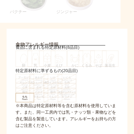
パクチー
ジンジャー
⁨⁩食物アレルギー情報
食品に含まれる特定原材料(8品目)
卵
乳
小麦
えび
かに
くるみ
そば
落花生
特定原材料に準ずるもの(20品目)
※本商品は特定原材料等を含む原材料を使用していま
す。また、同一工房内では乳・ナッツ類・果物などを
含む製品を製造しています。アレルギーをお持ちの方
はご注意ください。