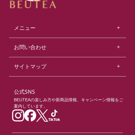
＋
メニュー
Fresh Milk Tea
＋
お問い合わせ
フレッシュミルクティー
お問い合わせ
Fresh Veggie Fruits Tea
＋
サイトマップ
フレッシュベジフルーツティー
よくあるご質問
Top
Fresh Fruits Tea
トップ
公式SNS
フレッシュフルーツティー
BEUTEAの楽しみ方や新商品情報、キャンペーン情報をご
All Menus
案内しています。
Highland Brew Tea
全ての商品
ハイランドブリューティー
About Us
Highland Brew Tea Macchiato
私たちについて