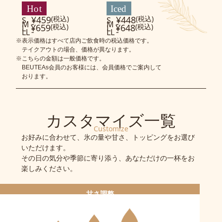
¥459
(税込)
¥448
(税込)
S
S
-
-
M
M
¥659
(税込)
¥648
(税込)
L
L
-
-
LL
LL
※表示価格はすべて店内ご飲食時の税込価格です。
テイクアウトの場合、価格が異なります。
※こちらの金額は一般価格です。
BEUTEAs会員のお客様には、会員価格でご案内して
おります。
カスタマイズ一覧
Customize
お好みに合わせて、氷の量や甘さ、トッピングをお選び
いただけます。
その日の気分や季節に寄り添う、あなただけの一杯をお
楽しみください。
甘さ調整