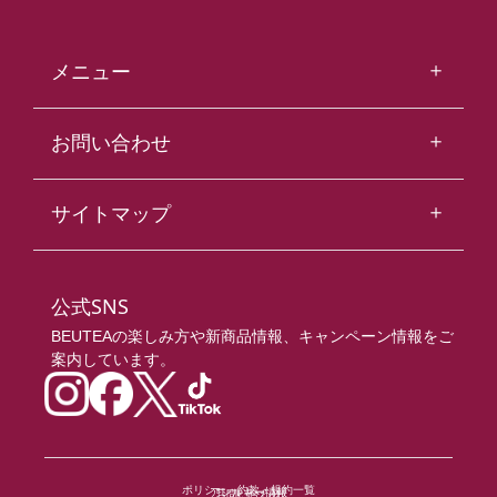
＋
メニュー
Fresh Milk Tea
＋
お問い合わせ
フレッシュミルクティー
お問い合わせ
Fresh Veggie Fruits Tea
＋
サイトマップ
フレッシュベジフルーツティー
よくあるご質問
Top
Fresh Fruits Tea
トップ
公式SNS
フレッシュフルーツティー
BEUTEAの楽しみ方や新商品情報、キャンペーン情報をご
All Menus
案内しています。
Highland Brew Tea
全ての商品
ハイランドブリューティー
About Us
Highland Brew Tea Macchiato
私たちについて
ハイランドブリューティーマキアート
ポリシー・約款・規約一覧
アレルギー情報
お問い合わせ