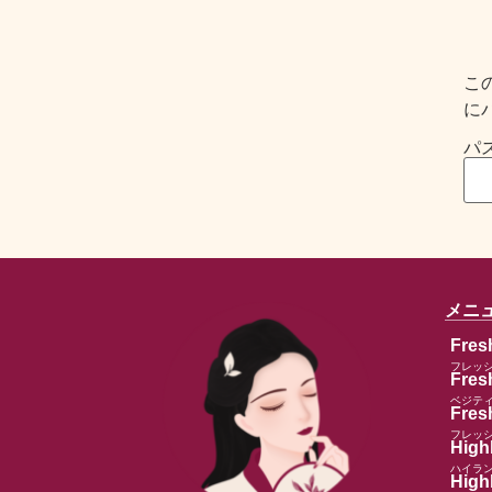
こ
に
パ
メニ
Fres
フレッ
Fres
ベジテ
Fresh
フレッ
High
ハイラ
High