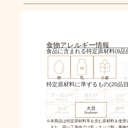
⁨⁩食物アレルギー情報
食品に含まれる特定原材料(8品
卵
乳
小麦
え
特定原材料に準ずるもの(20品目
※本商品は特定原材料等を含む原材料を使用
また、同一工房内では乳・ナッツ類・果物