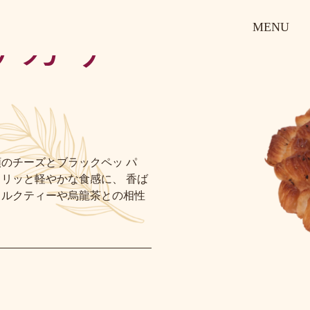
MENU
リカリ
のチーズとブラックペッ パ
リッと軽やかな食感に、 香ば
ミルクティーや烏龍茶との相性
。